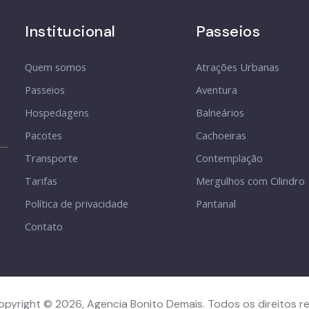
Institucional
Passeios
Quem somos
Atrações Urbanas
Passeios
Aventura
Hospedagens
Balneários
Pacotes
Cachoeiras
Transporte
Contemplação
Tarifas
Mergulhos com Cilindro
Política de privacidade
Pantanal
Contato
opyright © 2026, Agencia Bonito Demais. Todos os direitos r