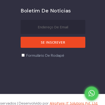
Boletim De Notícias
Formulário De Rodapé
eservados | Desenvolvido por
AlgoPage IT Solutions Pvt. Ltd.