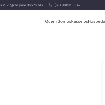
a sua Viagem para Bonito MS
(67) 99815-7342
Quem Somos
Passeios
Hospeda