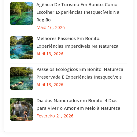
Agência De Turismo Em Bonito: Como
Escolher Experiências Inesquecíveis Na
Região
Maio 16, 2026
Melhores Passeios Em Bonito:
Experiências Imperdíveis Na Natureza
Abril 13, 2026
Passeios Ecológicos Em Bonito: Natureza
Preservada E Experiências Inesquecíveis
Abril 13, 2026
Dia dos Namorados em Bonito: 4 Dias
para Viver o Amor em Meio à Natureza
Fevereiro 21, 2026