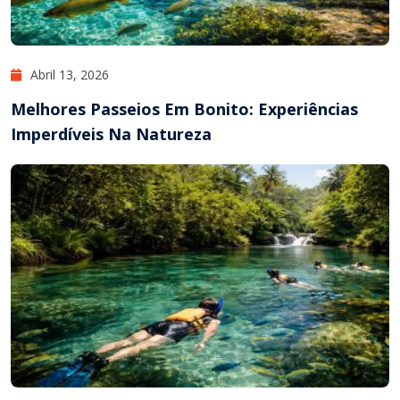
Abril 13, 2026
Melhores Passeios Em Bonito: Experiências
Imperdíveis Na Natureza