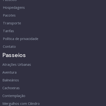
Hospedagens
Pacotes
Transporte
Tarifas
Política de privacidade
Contato
Passeios
Atrações Urbanas
Aventura
Balneários
Cachoeiras
Contemplação
Mergulhos com Cilindro