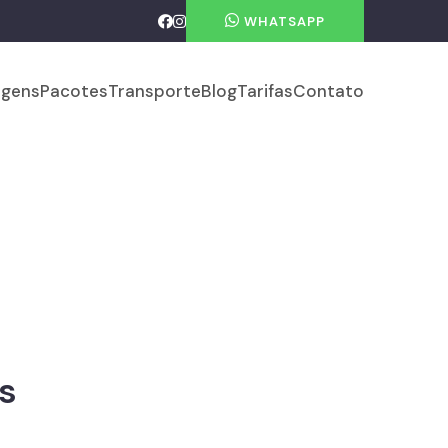
WHATSAPP
gens
Pacotes
Transporte
Blog
Tarifas
Contato
s