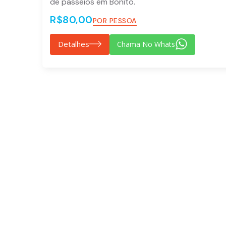
de passeios em Bonito.
R$80,00
POR PESSOA
Detalhes
Chama No Whats
Vamos Montar 