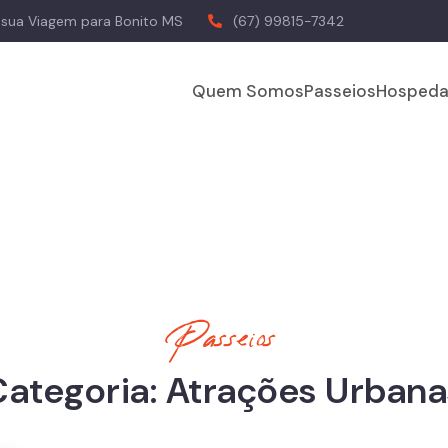
a sua Viagem para Bonito MS
(67) 99815-7342
Quem Somos
Passeios
Hospeda
Passeios
Categoria: Atrações Urbana