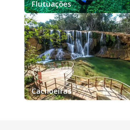
Flutuações
Cachoeiras