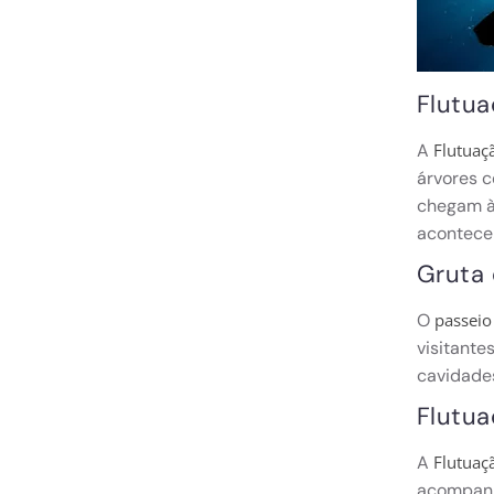
Flutua
A
Flutuaç
árvores c
chegam à 
acontece 
Gruta 
O
passeio
visitante
cavidade
Flutua
A
Flutuaç
acompanh