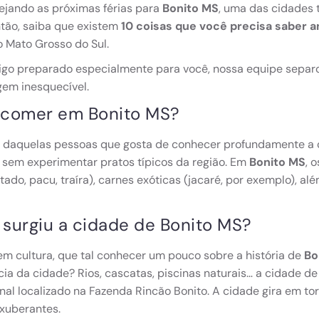
ejando as próximas férias para
Bonito MS
, uma das cidades t
ntão, saiba que existem
10 coisas que você precisa saber a
 Mato Grosso do Sul.
igo preparado especialmente para você, nossa equipe separo
gem inesquecível.
comer em Bonito MS?
 daquelas pessoas que gosta de conhecer profundamente a cu
o sem experimentar pratos típicos da região. Em
Bonito MS
, 
tado, pacu, traíra), carnes exóticas (jacaré, por exemplo), al
.
surgiu a cidade de Bonito MS?
 em cultura, que tal conhecer um pouco sobre a história de
Bo
ia da cidade? Rios, cascatas, piscinas naturais… a cidade de 
nal localizado na Fazenda Rincão Bonito. A cidade gira em t
exuberantes.