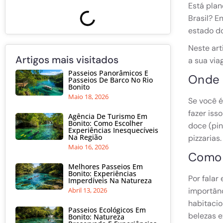
Está plan
Brasil? E
estado do
Neste art
Artigos mais visitados
a sua via
Passeios Panorâmicos E
Onde 
Passeios De Barco No Rio
Bonito
Maio 18, 2026
Se você é
fazer iss
Agência De Turismo Em
Bonito: Como Escolher
doce (pin
Experiências Inesquecíveis
Na Região
pizzarias
Maio 16, 2026
Como 
Melhores Passeios Em
Bonito: Experiências
Por falar
Imperdíveis Na Natureza
Abril 13, 2026
importânc
habitacio
Passeios Ecológicos Em
belezas 
Bonito: Natureza