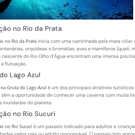
ção no Rio da Prata
inicia com uma caminhada pela mata ciliar 
ão no Rio da Prata
entenárias, orquídeas e bromélias, aves e mamíferos (quati,
nascente do Rio Olho d’Água encontram uma imensa piscina n
a flutuação.
do Lago Azul
é um dos principais atrativos turístico
 na Gruta do Lago Azul
s têm a oportunidade de conhecer uma caverna com muita hi
s inundadas do planeta.
ção no Rio Sucuri
é um passeio indicado para adultos e crianças
ão no Rio Sucuri
adas pelos pais ou adulto responsável. O passeio tem apr