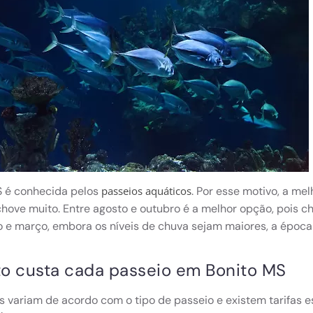
S é conhecida pelos
. Por esse motivo, a me
passeios aquáticos
hove muito. Entre agosto e outubro é a melhor opção, pois
e março, embora os níveis de chuva sejam maiores, a época é
o custa cada passeio em Bonito MS
s variam de acordo com o tipo de passeio e existem tarifas es