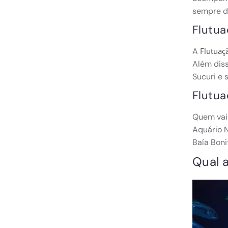
sempre de
Flutua
A
Flutuaç
Além diss
Sucuri e 
Flutua
Quem vai
Aquário N
Baía Boni
Qual 