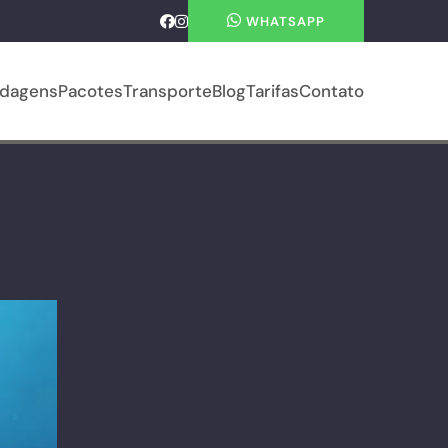
WHATSAPP
dagens
Pacotes
Transporte
Blog
Tarifas
Contato