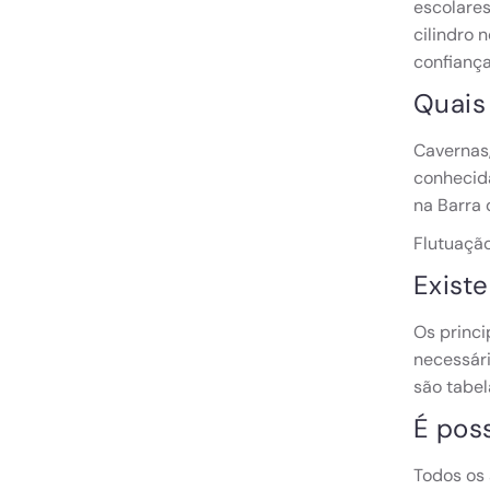
escolares
cilindro 
confiança
Quais 
Cavernas,
conhecida
na Barra 
Flutuação
Exist
Os princi
necessári
são tabe
É pos
Todos os