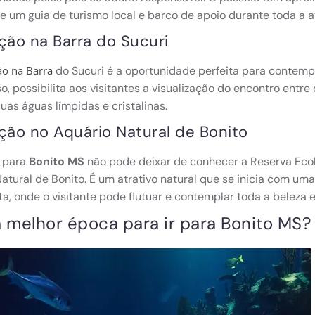
 um guia de turismo local e barco de apoio durante toda a a
ção na Barra do Sucuri
do Sucuri é a oportunidade perfeita para contempl
ão na B
arra
o, possibilita aos visitantes a visualização do encontro entre 
suas águas límpidas e cristalinas.
ção no Aquário Natural de Bonito
 para
Bonito MS
não pode deixar de conhecer a Reserva Ecol
atural de Bonito. É um atrativo natural que se inicia com uma
ta, onde o visitante pode flutuar e contemplar toda a beleza 
a melhor época para ir para Bonito MS?