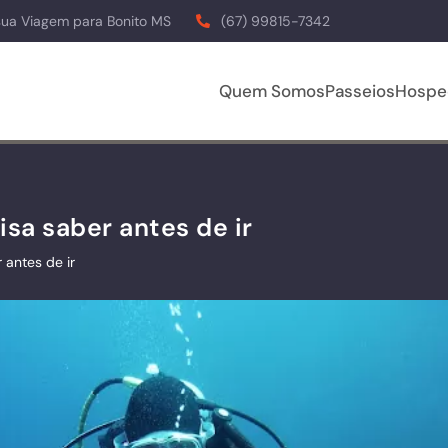
sua Viagem para Bonito MS
(67) 99815-7342
Quem Somos
Passeios
Hospe
isa saber antes de ir
 antes de ir