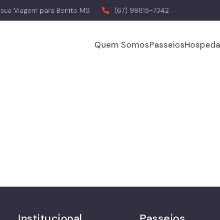
a sua Viagem para Bonito MS
(67) 99815-7342
Quem Somos
Passeios
Hospeda
Institucional
Passeios