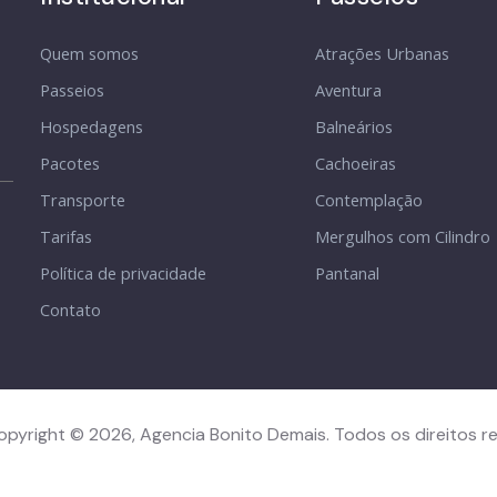
Quem somos
Atrações Urbanas
Passeios
Aventura
Hospedagens
Balneários
Pacotes
Cachoeiras
Transporte
Contemplação
Tarifas
Mergulhos com Cilindro
Política de privacidade
Pantanal
Contato
opyright © 2026, Agencia Bonito Demais. Todos os direitos r