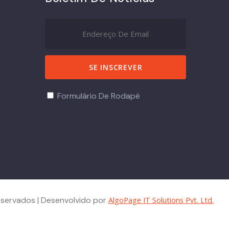
Formulário De Rodapé
eservados | Desenvolvido por
AlgoPage IT Solutions Pvt. Ltd.