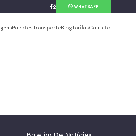
WHATSAPP
gens
Pacotes
Transporte
Blog
Tarifas
Contato
Boletim De Notícias