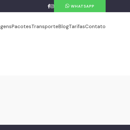
WHATSAPP
gens
Pacotes
Transporte
Blog
Tarifas
Contato