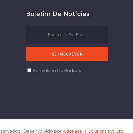
Boletim De Notícias
Formulário De Rodapé
eservados | Desenvolvido por
AlgoPage IT Solutions Pvt. Ltd.