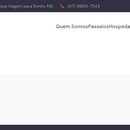
a sua Viagem para Bonito MS
(67) 99815-7342
Quem Somos
Passeios
Hospeda