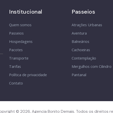
Institucional
Passeios
Quem somos
Atrações Urbanas
Passeios
Aventura
Hospedagens
Balneários
Pacotes
Cachoeiras
Transporte
Contemplação
Tarifas
Mergulhos com Cilindro
Política de privacidade
Pantanal
Contato
opyright © 2026, Agencia Bonito Demais. Todos os direitos r