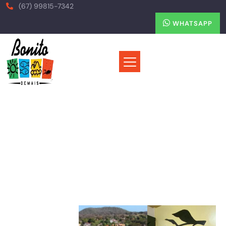
(67) 99815-7342
WHATSAPP
Pousada Primavera
Home
Hospedagens
Pousada Primavera