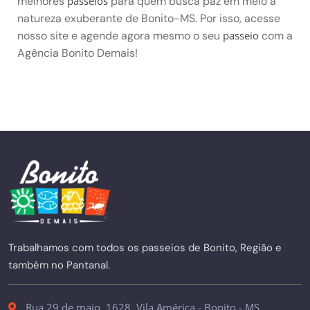
melhores
para quem busca paz em meio a
passeios
natureza exuberante de Bonito-MS. Por isso, acesse
nosso site e agende agora mesmo o seu
com a
passeio
Agência Bonito Demais!
Trabalhamos com todos os passeios de Bonito, Região e
também no Pantanal.
Rua 29 de maio, 1628. Vila América - Bonito - MS.