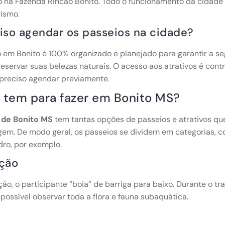
o na Fazenda Rincão Bonito. Todo o funcionamento da cidade
ismo.
iso agendar os passeios na cidade?
 em Bonito é 100% organizado e planejado para garantir a se
eservar suas belezas naturais. O acesso aos atrativos é contr
preciso agendar previamente.
 tem para fazer em Bonito MS?
 de Bonito MS
tem tantas opções de passeios e atrativos qu
gem. De modo geral, os passeios se dividem em categorias, co
dro, por exemplo.
ação
ção, o participante “boia” de barriga para baixo. Durante o tr
 possível observar toda a flora e fauna subaquática.