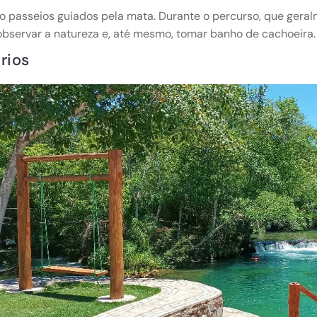
ão passeios guiados pela mata. Durante o percurso, que geralm
observar a natureza e, até mesmo, tomar banho de cachoeira.
rios