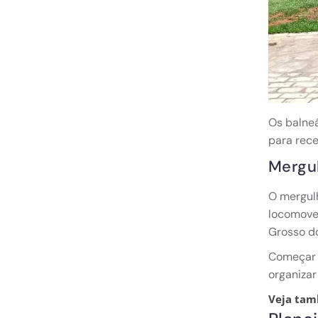
Os balneá
para rece
Mergul
O mergulh
locomover
Grosso do
Começar 
organizar
Veja ta