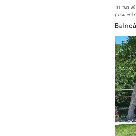
Trilhas s
possível 
Balneá