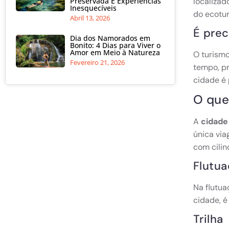
Preservada E Experiências
localizad
Inesquecíveis
do ecotur
Abril 13, 2026
É prec
Dia dos Namorados em
Bonito: 4 Dias para Viver o
Amor em Meio à Natureza
O turismo
Fevereiro 21, 2026
tempo, pr
cidade é 
O que
A
cidade
única via
com cilin
Flutu
Na flutua
cidade, é
Trilha