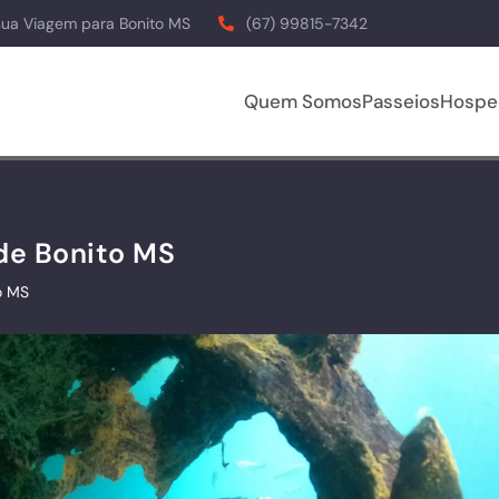
sua Viagem para Bonito MS
(67) 99815-7342
Quem Somos
Passeios
Hospe
de Bonito MS
o MS