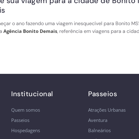
je sua viagem para a cidade de Bonito
is
çar o ano fazendo uma viagem inesquecível para Bonito MS?
da
, referência em viagens para a cida
Agência Bonito Demais
Institucional
Passeios
Quem somos
Atrações Urbanas
Passeios
Aventura
Hospedagens
Balneários