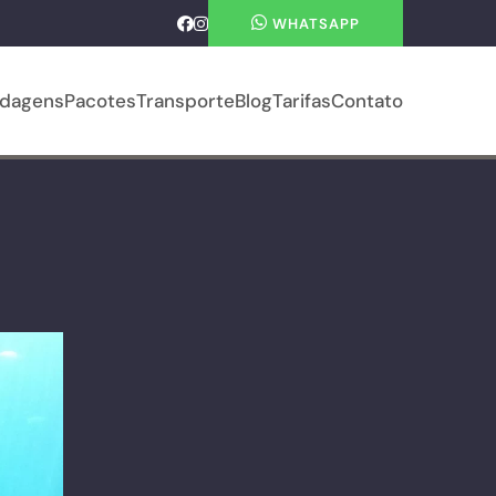
WHATSAPP
dagens
Pacotes
Transporte
Blog
Tarifas
Contato