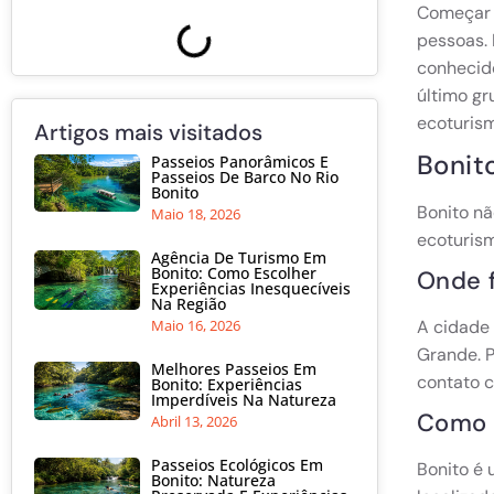
Começar 
pessoas. 
conhecido
último gr
ecoturis
Artigos mais visitados
Bonit
Passeios Panorâmicos E
Passeios De Barco No Rio
Bonito
Bonito nã
Maio 18, 2026
ecoturism
Agência De Turismo Em
Bonito: Como Escolher
Onde f
Experiências Inesquecíveis
Na Região
Maio 16, 2026
A cidade 
Grande. P
Melhores Passeios Em
contato 
Bonito: Experiências
Imperdíveis Na Natureza
Como é
Abril 13, 2026
Passeios Ecológicos Em
Bonito é 
Bonito: Natureza