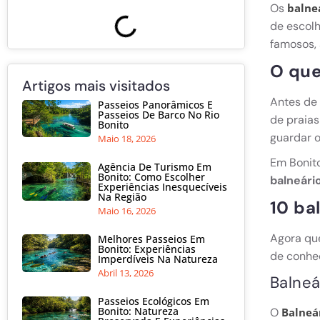
Os
balne
de escolh
famosos,
O que
Artigos mais visitados
Antes de
Passeios Panorâmicos E
Passeios De Barco No Rio
de praias
Bonito
guardar o
Maio 18, 2026
Em Bonito
Agência De Turismo Em
Bonito: Como Escolher
balneári
Experiências Inesquecíveis
Na Região
10 ba
Maio 16, 2026
Agora qu
Melhores Passeios Em
Bonito: Experiências
de conhec
Imperdíveis Na Natureza
Abril 13, 2026
Balneá
Passeios Ecológicos Em
Bonito: Natureza
O
Balneá