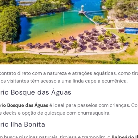
ontato direto com a natureza e atrações aquáticas, como tirol
 os visitantes têm acesso a uma linda capela ecumênica.
rio Bosque das Águas
é ideal para passeios com crianças. Com
rio Bosque das Águas
e decks e opção de quiosque com churrasqueira.
rio Ilha Bonita
 busca piscinas naturais, tirolesa e trampolim, o
Balneário I