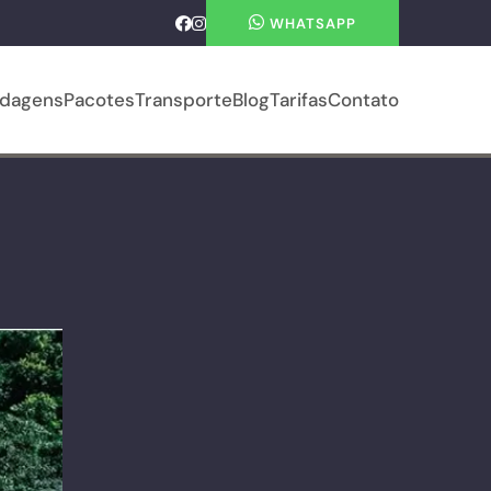
WHATSAPP
dagens
Pacotes
Transporte
Blog
Tarifas
Contato