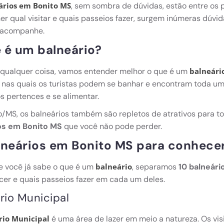
, sem sombra de dúvidas, estão entre os p
ários em Bonito MS
er qual visitar e quais passeios fazer, surgem inúmeras dúvi
 acompanhe.
 é um balneário?
 qualquer coisa, vamos entender melhor o que é um
balneári
 nas quais os turistas podem se banhar e encontram toda uma
s pertences e se alimentar.
/MS, os balneários também são repletos de atrativos para to
os em Bonito MS
que você não pode perder.
lneários em Bonito MS para conhece
e você já sabe o que é um
, separamos
10 balneár
balneário
er e quais passeios fazer em cada um deles.
rio Municipal
é uma área de lazer em meio a natureza. Os vi
rio Municipal