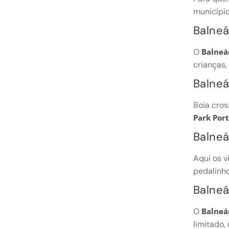
municípi
Balneá
O
Balneár
crianças,
Balneá
Boia cros
Park Port
Balneá
Aqui os v
pedalinho
Balneá
O
Balneá
limitado,