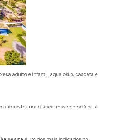
esa adulto e infantil, aqualokko, cascata e
 infraestrutura rústica, mas confortável, é
é um dos mais indicados no
lha Bonita