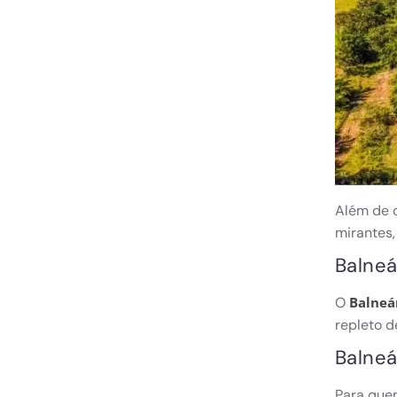
Além de c
mirantes,
Balneá
O
Balneá
repleto d
Balneá
Para quem