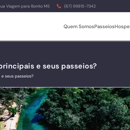
sua Viagem para Bonito MS
(67) 99815-7342
Quem Somos
Passeios
Hospe
principais e seus passeios?
s e seus passeios?