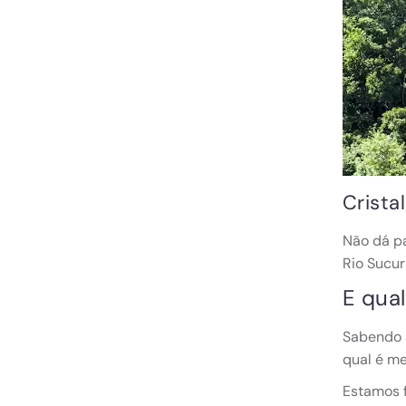
Crista
Não dá pa
Rio Sucur
E qua
Sabendo a
qual é me
Estamos 