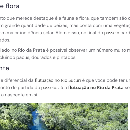
e flora
to que merece destaque é a fauna e flora, que também são di
om grande quantidade de peixes, mas conta com uma vegetaçã
com maior incidência solar. Além disso, no final do
card
passeio
ados.
 lado, no
Rio da Prata
é possível observar um número muito m
ncluindo pacus, dourados e pintados.
nte
e diferencial da
é que você pode ter um
flutuação no Rio Sucuri
ponto de partida do
. Já a
se 
passeio
flutuação no Rio da Prata
a a nascente em si.