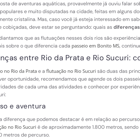
osta de aventuras aquáticas, provavelmente já ouviu falar so
populares e muito disputadas na cidade, feitas em alguns d
ente cristalina. Mas, caso você já esteja interessado em sa
 cobiçadas, deve estar se perguntando: quais as
diferenças
diantamos que as flutuações nesses dois rios são experiências
is sobre o que diferencia cada
, continue
passeio em Bonito MS
nças entre Rio da Prata e Rio Sucuri: c
e a
são duas das princ
o no Rio da Prata
flutuação no Rio Sucuri
tiver oportunidade, recomendamos que agende os dois passei
ridades de cada uma das atividades e conhecer por experiênc
ri:
so e aventura
a diferença que podemos destacar é em relação ao percurso. 
é de aproximadamente 1.800 metros, sendo
ção no Rio Sucuri
0 metros de percurso.