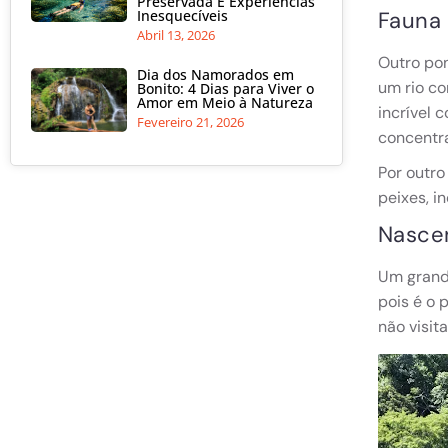
Preservada E Experiências
Inesquecíveis
Fauna 
Abril 13, 2026
Outro pon
Dia dos Namorados em
um rio c
Bonito: 4 Dias para Viver o
Amor em Meio à Natureza
incrível 
Fevereiro 21, 2026
concentr
Por outro
peixes, i
Nasce
Um grand
pois é o 
não visit