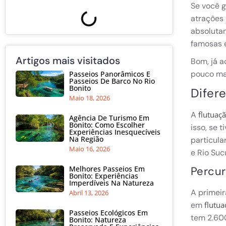
Se você g
atrações 
absolutam
famosas e
Artigos mais visitados
Bom, já a
pouco ma
Passeios Panorâmicos E
Passeios De Barco No Rio
Bonito
Difere
Maio 18, 2026
A
flutuaçã
Agência De Turismo Em
Bonito: Como Escolher
isso, se 
Experiências Inesquecíveis
Na Região
particula
Maio 16, 2026
e Rio Sucu
Melhores Passeios Em
Percur
Bonito: Experiências
Imperdíveis Na Natureza
A primeir
Abril 13, 2026
em
flutua
Passeios Ecológicos Em
tem 2.60
Bonito: Natureza