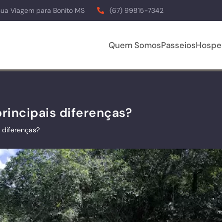
sua Viagem para Bonito MS
(67) 99815-7342
Quem Somos
Passeios
Hospe
principais diferenças?
s diferenças?