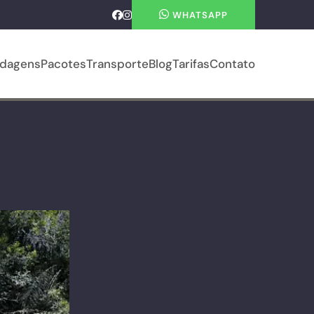
WHATSAPP
dagens
Pacotes
Transporte
Blog
Tarifas
Contato