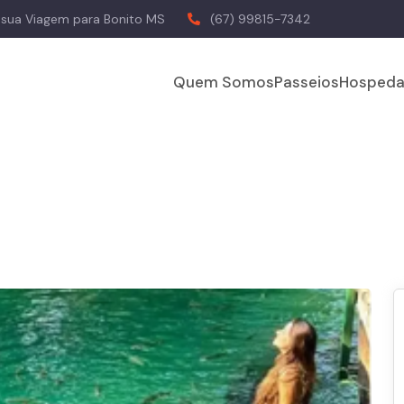
a sua Viagem para Bonito MS
(67) 99815-7342
Quem Somos
Passeios
Hospeda