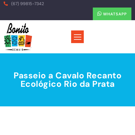
(67) 99815-7342
WHATSAPP
Passeio a Cavalo Recanto
Ecológico Rio da Prata