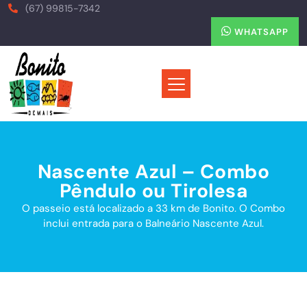
(67) 99815-7342
WHATSAPP
Nascente Azul – Combo
Pêndulo ou Tirolesa
O passeio está localizado a 33 km de Bonito. O Combo
inclui entrada para o Balneário Nascente Azul.