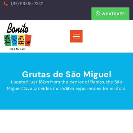
(67) 99815-7342
WHATSAPP
Grutas de São Miguel
Located just 18km from the center of Bonito, the São
Miguel Cave provides incredible experiences for visitors.