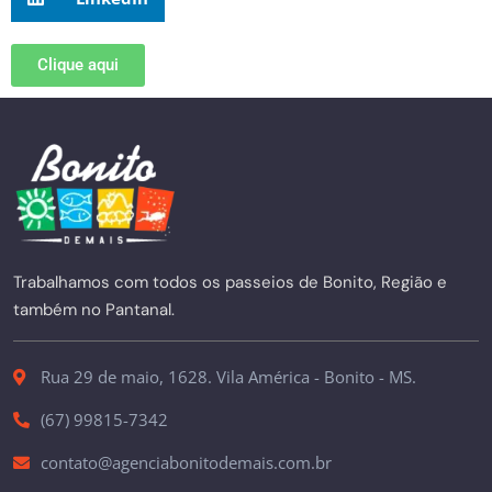
Clique aqui
Trabalhamos com todos os passeios de Bonito, Região e
também no Pantanal.
Rua 29 de maio, 1628. Vila América - Bonito - MS.
(67) 99815-7342
contato@agenciabonitodemais.com.br