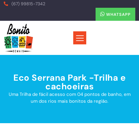
(67) 99815-7342
WHATSAPP
Eco Serrana Park -Trilha e
cachoeiras
Uma Trilha de fácil acesso com 04 pontos de banho, em
um dos rios mais bonitos da região.