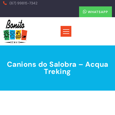
(67) 99815-7342
WHATSAPP
Canions do Salobra – Acqua
Treking