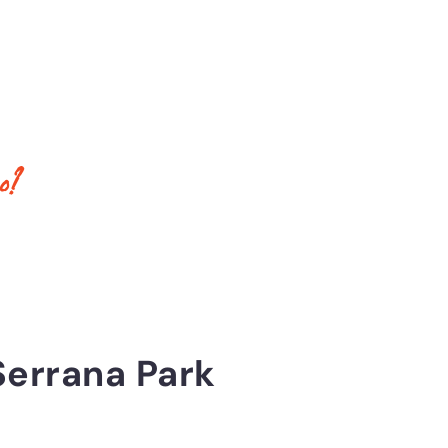
o?
Serrana Park