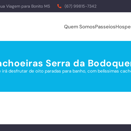
sua Viagem para Bonito MS
(67) 99815-7342
Quem Somos
Passeios
Hospe
choeiras Serra da Bodoqu
 irá desfrutar de oito paradas para banho, com belíssimas cacho