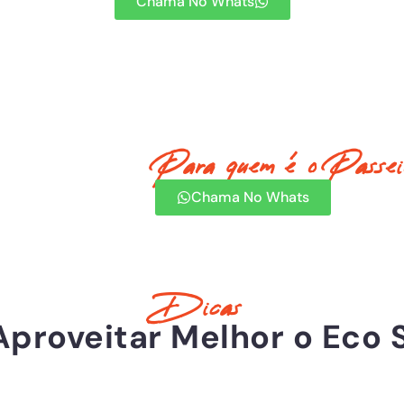
Chama No Whats
Para quem é o Passei
Chama No Whats
Dicas
Aproveitar Melhor o Eco 