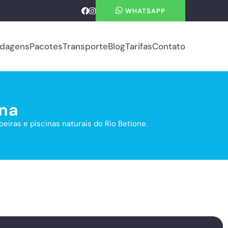
WHATSAPP
dagens
Pacotes
Transporte
Blog
Tarifas
Contato
ena
eiras e piscinas naturais do Rio Betione.