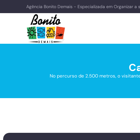
Agência Bonito Demais - Especializada em Organizar a 
Ca
No percurso de 2.500 metros, o visitante