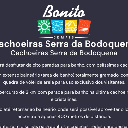
achoeiras Serra da Bodoque
Cachoeiras Serra da Bodoquena
irá desfrutar de oito paradas para banho, com belíssimas cach
um extenso balneário (área de banho) totalmente gramado, com
quadra de vôlei de areia para uso exclusivo dos visitantes.
percurso de 2 km, com parada para banho na última cachoei
e cristalinas.
o até retornar ao balneário, onde será possível aproveitar o 
encontra a apenas 400 metros de distância.
te, com piscinas para adultos e crianças, redes para desca