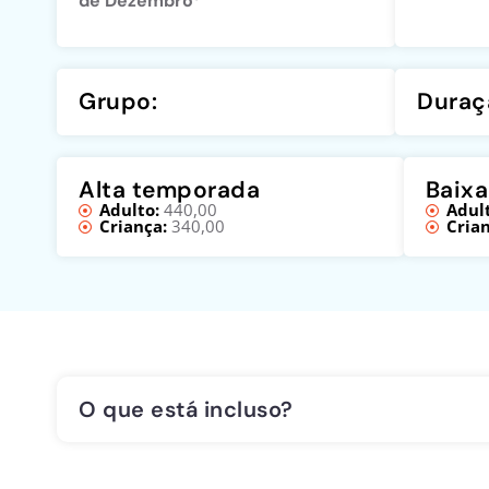
de Dezembro*
Grupo:
Duraç
Alta temporada
Baix
Adulto:
440,00
Adult
Criança:
340,00
Crian
O que está incluso?