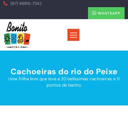
(67) 99815-7342
WHATSAPP
Cachoeiras do rio do Peixe
Uma Trilha leve que leva a 20 belíssimas cachoeiras e 11
pontos de banho.