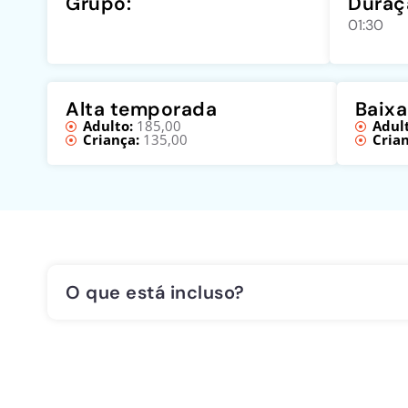
Grupo:
Duraç
01:30
Alta temporada
Baix
Adulto:
185,00
Adult
Criança:
135,00
Crian
O que está incluso?