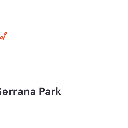
o?
Serrana Park