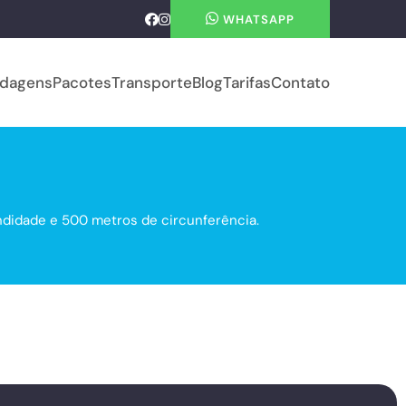
WHATSAPP
dagens
Pacotes
Transporte
Blog
Tarifas
Contato
didade e 500 metros de circunferência.