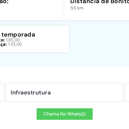
ão:
Distância de Bonit
55 km
a temporada
o:
185,00
ça:
135,00
Infraestrutura
Chama No Whats