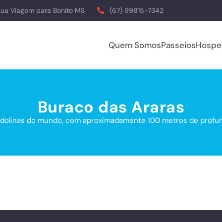
sua Viagem para Bonito MS
(67) 99815-7342
Quem Somos
Passeios
Hospe
Buraco das Araras
 dolinas do mundo, com aproximadamente 100 metros de profun