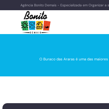
Agência Bonito Demais - Especializada em Organizar a 
O Buraco das Araras é uma das maiores