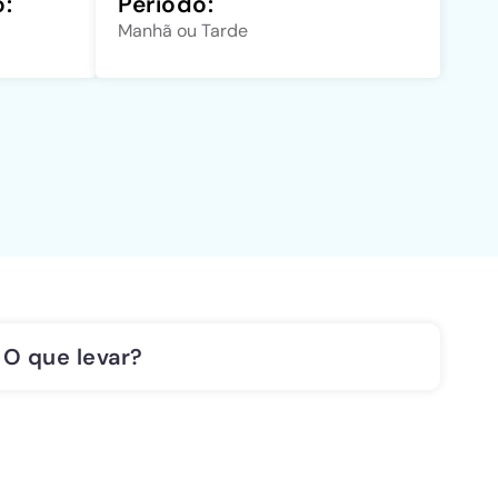
o:
Período:
Manhã ou Tarde
O que levar?