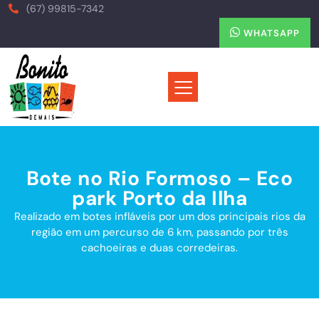
(67) 99815-7342
WHATSAPP
Bote no Rio Formoso – Eco
park Porto da Ilha
Realizado em botes infláveis por um dos principais rios da
região em um percurso de 6 km, passando por três
cachoeiras e duas corredeiras.