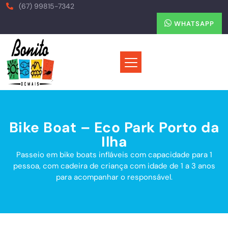
(67) 99815-7342
WHATSAPP
Bike Boat – Eco Park Porto da
Ilha
Passeio em bike boats infláveis com capacidade para 1
pessoa, com cadeira de criança com idade de 1 a 3 anos
para acompanhar o responsável.