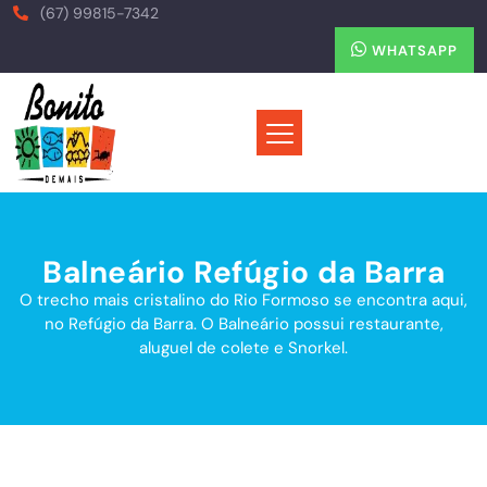
(67) 99815-7342
WHATSAPP
Balneário Refúgio da Barra
O trecho mais cristalino do Rio Formoso se encontra aqui,
no Refúgio da Barra. O Balneário possui restaurante,
aluguel de colete e Snorkel.