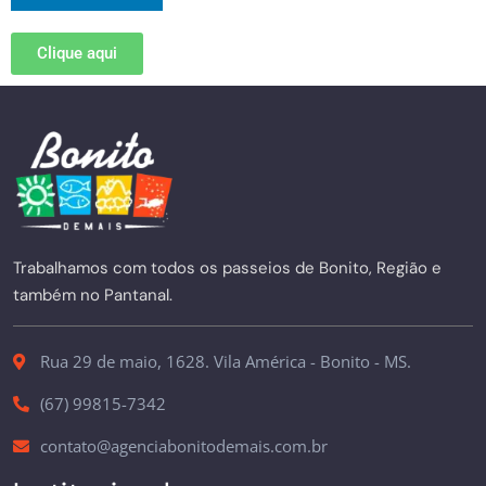
Clique aqui
Trabalhamos com todos os passeios de Bonito, Região e
também no Pantanal.
Rua 29 de maio, 1628. Vila América - Bonito - MS.
(67) 99815-7342
contato@agenciabonitodemais.com.br