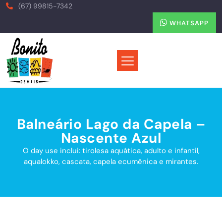
(67) 99815-7342
WHATSAPP
Balneário Lago da Capela –
Nascente Azul
O day use inclui: tirolesa aquática, adulto e infantil,
aqualokko, cascata, capela ecumênica e mirantes.