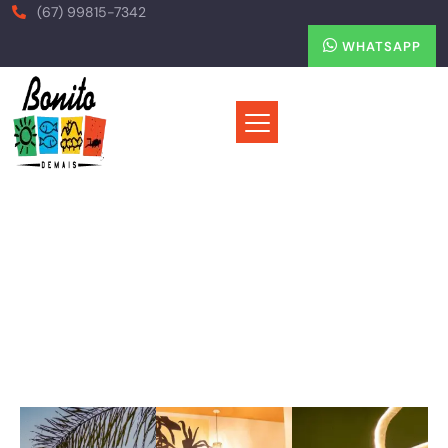
(67) 99815-7342
WHATSAPP
The Garden Promenade
Home
Hospedagens
The Garden Promenade