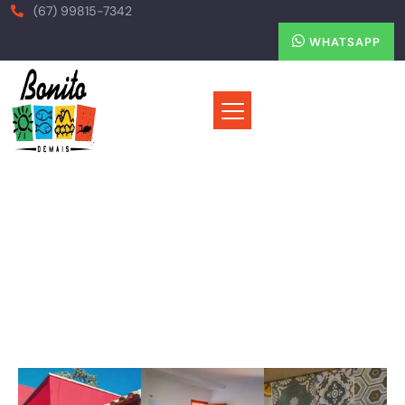
(67) 99815-7342
WHATSAPP
Pousada Cama e Café
Home
Hospedagens
Pousada Cama e Café