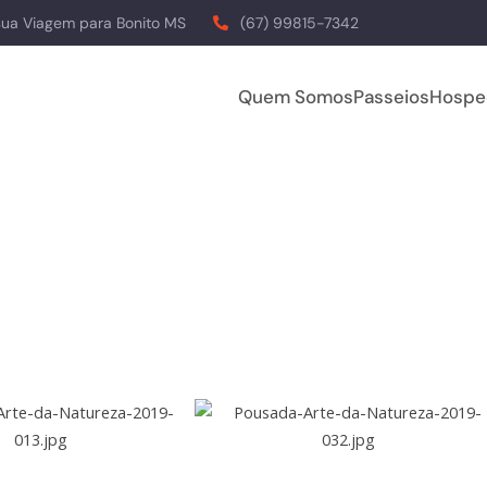
sua Viagem para Bonito MS
(67) 99815-7342
Quem Somos
Passeios
Hospe