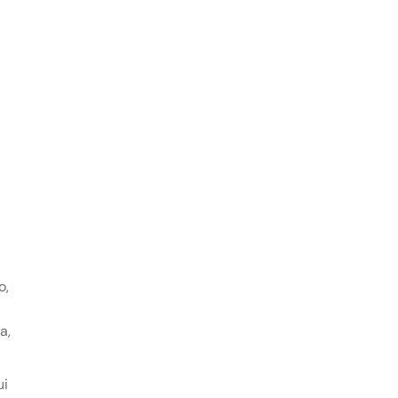
o,
a,
ui