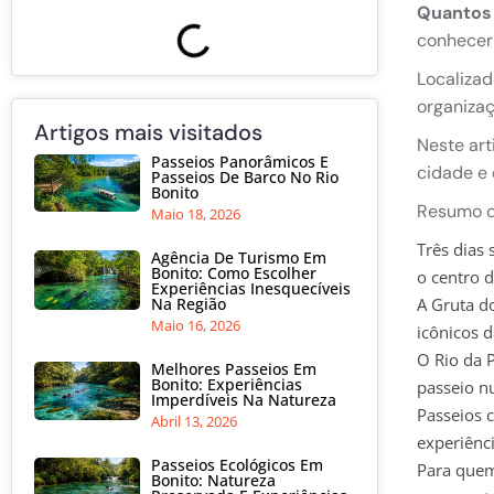
Quantos 
conhecer 
Localizad
organizaç
Artigos mais visitados
Neste art
Passeios Panorâmicos E
cidade e 
Passeios De Barco No Rio
Bonito
Resumo d
Maio 18, 2026
Três dias
Agência De Turismo Em
Bonito: Como Escolher
o centro 
Experiências Inesquecíveis
Na Região
A Gruta d
Maio 16, 2026
icônicos d
O Rio da 
Melhores Passeios Em
Bonito: Experiências
passeio n
Imperdíveis Na Natureza
Passeios 
Abril 13, 2026
experiênci
Passeios Ecológicos Em
Para quem 
Bonito: Natureza