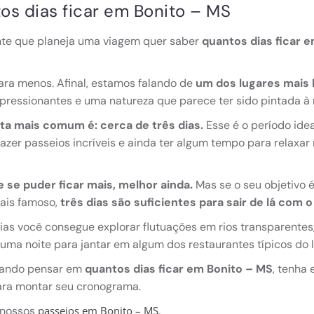
os dias ficar em Bonito – MS
nte que planeja uma viagem quer saber
quantos dias ficar 
ara menos. Afinal, estamos falando de
um dos lugares mais b
pressionantes e uma natureza que parece ter sido pintada à
ta mais comum é: cerca de três dias.
Esse é o período idea
 fazer passeios incríveis e ainda ter algum tempo para relax
e se puder ficar mais, melhor ainda.
Mas se o seu objetivo 
ais famoso,
três dias são suficientes para sair de lá com
ias você consegue explorar flutuações em rios transparentes, 
 uma noite para jantar em algum dos restaurantes típicos do 
uando pensar em
quantos dias ficar em Bonito – MS
, tenha
ara montar seu cronograma.
 nossos
.
passeios em Bonito – MS