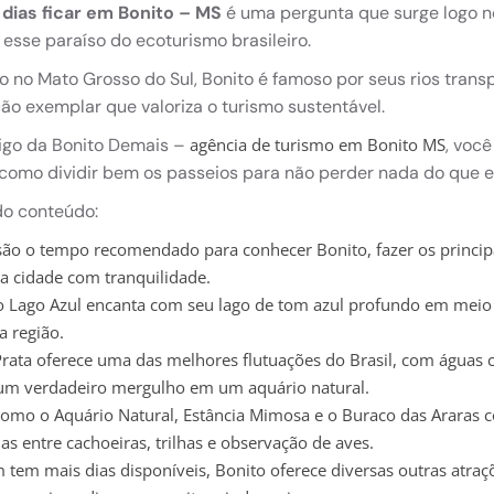
dias ficar em Bonito – MS
é uma pergunta que surge logo n
esse paraíso do ecoturismo brasileiro.
o no Mato Grosso do Sul, Bonito é famoso por seus rios tran
ão exemplar que valoriza o turismo sustentável.
igo da Bonito Demais –
, você
agência de turismo em Bonito MS
como dividir bem os passeios para não perder nada do que e
o conteúdo:
 são o tempo recomendado para conhecer Bonito, fazer os princip
da cidade com tranquilidade.
o Lago Azul encanta com seu lago de tom azul profundo em meio
a região.
Prata oferece uma das melhores flutuações do Brasil, com águas 
um verdadeiro mergulho em um aquário natural.
como o Aquário Natural, Estância Mimosa e o Buraco das Araras 
as entre cachoeiras, trilhas e observação de aves.
tem mais dias disponíveis, Bonito oferece diversas outras atraçõ