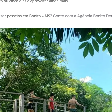
o ou cinco dias e aproveitar ainda mais.
izar
? Conte com a Agência Bonito Dem
passeios em Bonito – MS