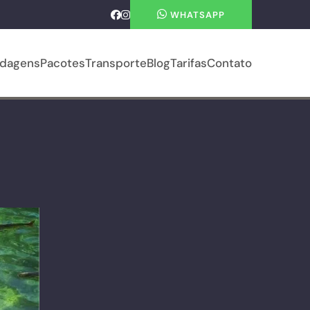
WHATSAPP
dagens
Pacotes
Transporte
Blog
Tarifas
Contato