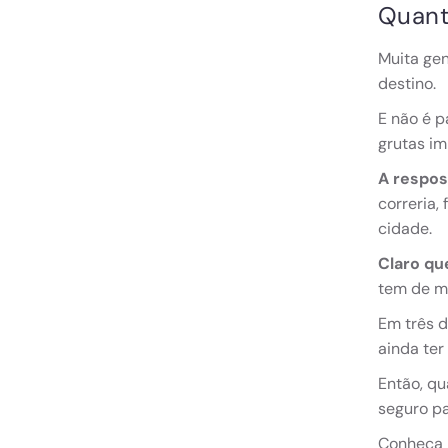
Quant
Muita ge
destino.
E não é p
grutas im
A respos
correria,
cidade.
Claro qu
tem de m
Em três d
ainda ter
Então, q
seguro p
Conheça