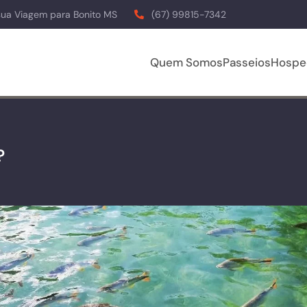
sua Viagem para Bonito MS
(67) 99815-7342
Quem Somos
Passeios
Hospe
?