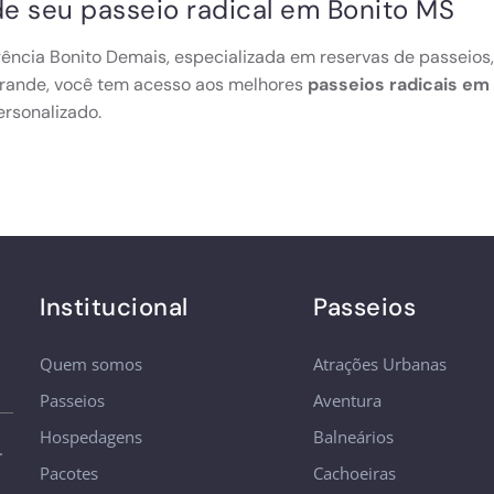
e seu passeio radical em Bonito MS
ncia Bonito Demais, especializada em reservas de passeios,
ande, você tem acesso aos melhores
passeios radicais em
ersonalizado.
Institucional
Passeios
Quem somos
Atrações Urbanas
Passeios
Aventura
Hospedagens
Balneários
.
Pacotes
Cachoeiras