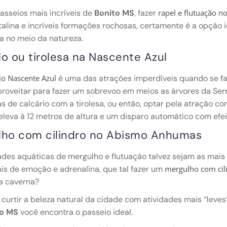
sseios mais incríveis de
Bonito MS
, fazer
rapel e flutuação 
talina e incríveis formações rochosas, certamente é a opção 
a no meio da natureza.
o ou tirolesa na Nascente Azul
é uma das atrações imperdíveis quando se f
io Nascente Azul
proveitar para fazer um sobrevoo em meios as árvores da Se
s de calcário com a tirolesa, ou então, optar pela atração
eleva à 12 metros de altura e um disparo automático com efe
lho com cilindro no Abismo Anhumas
ades aquáticas de mergulho e flutuação talvez sejam as mai
s de emoção e adrenalina, que tal fazer um
mergulho com cil
da caverna?
 curtir a beleza natural da cidade com atividades mais “leve
to MS
você encontra o passeio ideal.