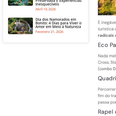
Preservada E Experiências
Inesquecíveis
Abril 13, 2026
Dia dos Namorados em
É inegáve
Bonito: 4 Dias para Viver o
Amor em Meio à Natureza
turística
Fevereiro 21, 2026
radicais
Eco P
Nada melh
Cross, St
(
combo D
Quadri
Percorrer
fim do t
passa po
Rapel