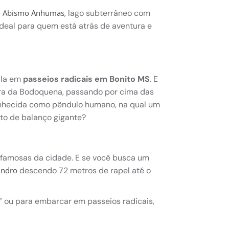
, lago subterrâneo com
no Abismo Anhumas
ideal para quem está atrás de aventura e
ala em
passeios radicais em Bonito MS
. E
rra da Bodoquena, passando por cima das
 conhecida como pêndulo humano, na qual um
ito de balanço gigante?
s famosas da cidade. E se você busca um
descendo 72 metros de rapel até o
indro
s” ou para embarcar em passeios radicais,