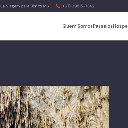
sua Viagem para Bonito MS
(67) 99815-7342
Quem Somos
Passeios
Hospe