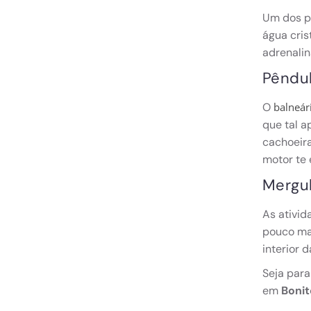
Um dos pa
água cris
adrenalin
Pêndul
O
balneár
que tal a
cachoeira
motor te 
Mergu
As ativid
pouco mai
interior 
Seja para
em
Boni