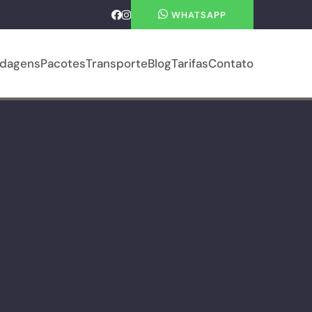
WHATSAPP
dagens
Pacotes
Transporte
Blog
Tarifas
Contato