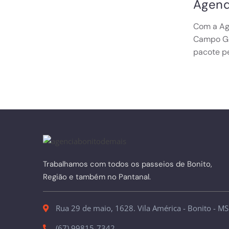
Agend
Com a Agê
Campo Gr
pacote p
Trabalhamos com todos os passeios de Bonito,
Região e também no Pantanal.
Rua 29 de maio, 1628. Vila América - Bonito - MS
(67) 99815-7342