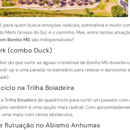
l, para quem busca emoções radicais, adrenalina e muito con
 do Mato Grosso do Sul, é o caminho. Mas, entre tantas atraçõ
 em Bonito MS
são indispensáveis?
ark (combo Duck)
or do que curtir as águas cristalinas de Bonito MS durante u
and-up e uma parada no balneário para relaxar e aproveitar a
).
uck
ciclo na Trilha Boiadeira
 a
de quadriciclo para curtir um passeio com
Trilha Boiadeira
rajeto também é uma opção mais radical. Com aproximadamen
r uma mata com vários obstáculos.
 e flutuação no Abismo Anhumas